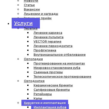
Новости
Статьи
Вакансии
Лицензии и награды
Запись на приём
Услуги
Терапия
Лечение кариеса
Лечение пульпита
VECTOR терапия
Лечение периодонтита
Профгигиена
Внутриканальное отбеливание
Ортопедия
Протезирование на имплантах
Микровосстановление зуба
Съемные протезы
Телескопическое протезирование
Ортодонтия
Керамические брекеты
Сапфировые брекеты
Ретейнеры
Капы
Хирургия и имплантация
Имплантация зубов