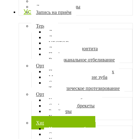
Вакансии
Лицензии и награды
Услуги
Запись на приём
Терапия
Лечение кариеса
Лечение пульпита
VECTOR терапия
Лечение периодонтита
Профгигиена
Внутриканальное отбеливание
Ортопедия
Протезирование на имплантах
Микровосстановление зуба
Съемные протезы
Телескопическое протезирование
Ортодонтия
Керамические брекеты
Сапфировые брекеты
Ретейнеры
Капы
Хирургия и имплантация
Имплантация зубов
Одномоментная имплантация