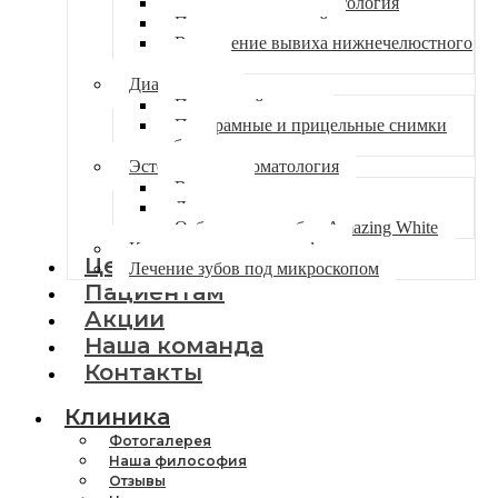
Хирургическая стоматология
Пластика слизистой
Вправление вывиха нижнечелюстного
сустава
Диагностика
Первичный прием
Панорамные и прицельные снимки
зубов
Эстетическая стоматология
Виниры
Люминиры
Отбеливание зубов Amazing White
Компьютерная томография
Цены
Лечение зубов под микроскопом
Пациентам
Акции
Наша команда
Контакты
Клиника
Фотогалерея
Наша философия
Отзывы