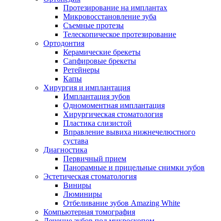
Протезирование на имплантах
Микровосстановление зуба
Съемные протезы
Телескопическое протезирование
Ортодонтия
Керамические брекеты
Сапфировые брекеты
Ретейнеры
Капы
Хирургия и имплантация
Имплантация зубов
Одномоментная имплантация
Хирургическая стоматология
Пластика слизистой
Вправление вывиха нижнечелюстного
сустава
Диагностика
Первичный прием
Панорамные и прицельные снимки зубов
Эстетическая стоматология
Виниры
Люминиры
Отбеливание зубов Amazing White
Компьютерная томография
Лечение зубов под микроскопом