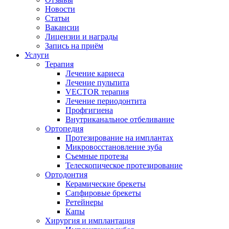
Новости
Статьи
Вакансии
Лицензии и награды
Запись на приём
Услуги
Терапия
Лечение кариеса
Лечение пульпита
VECTOR терапия
Лечение периодонтита
Профгигиена
Внутриканальное отбеливание
Ортопедия
Протезирование на имплантах
Микровосстановление зуба
Съемные протезы
Телескопическое протезирование
Ортодонтия
Керамические брекеты
Сапфировые брекеты
Ретейнеры
Капы
Хирургия и имплантация