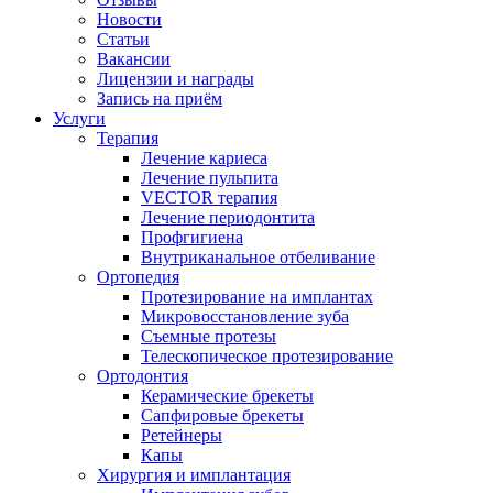
Новости
Статьи
Вакансии
Лицензии и награды
Запись на приём
Услуги
Терапия
Лечение кариеса
Лечение пульпита
VECTOR терапия
Лечение периодонтита
Профгигиена
Внутриканальное отбеливание
Ортопедия
Протезирование на имплантах
Микровосстановление зуба
Съемные протезы
Телескопическое протезирование
Ортодонтия
Керамические брекеты
Сапфировые брекеты
Ретейнеры
Капы
Хирургия и имплантация