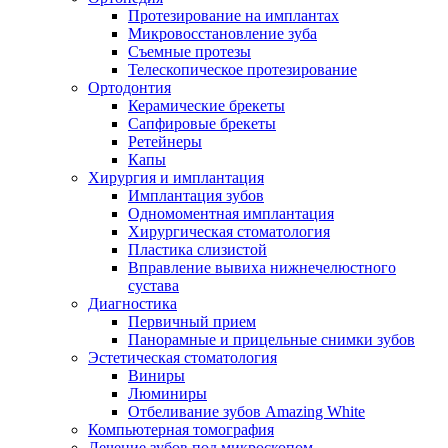
Протезирование на имплантах
Микровосстановление зуба
Съемные протезы
Телескопическое протезирование
Ортодонтия
Керамические брекеты
Сапфировые брекеты
Ретейнеры
Капы
Хирургия и имплантация
Имплантация зубов
Одномоментная имплантация
Хирургическая стоматология
Пластика слизистой
Вправление вывиха нижнечелюстного
сустава
Диагностика
Первичный прием
Панорамные и прицельные снимки зубов
Эстетическая стоматология
Виниры
Люминиры
Отбеливание зубов Amazing White
Компьютерная томография
Лечение зубов под микроскопом