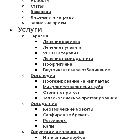
Новости
Статьи
Вакансии
Лицензии и награды
Запись на приём
Услуги
Терапия
Лечение кариеса
Лечение пульпита
VECTOR терапия
Лечение периодонтита
Профгигиена
Внутриканальное отбеливание
Ортопедия
Протезирование на имплантах
Микровосстановление зуба
Съемные протезы
Телескопическое протезирование
Ортодонтия
Керамические брекеты
Сапфировые брекеты
Ретейнеры
Капы
Хирургия и имплантация
Имплантация зубов