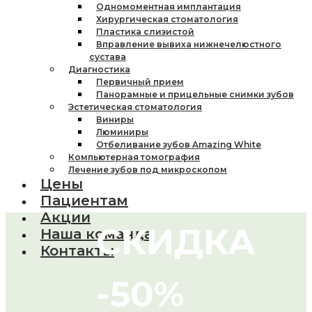
Одномоментная имплантация
Хирургическая стоматология
Пластика слизистой
Вправление вывиха нижнечелюстного
сустава
Диагностика
Первичный прием
Панорамные и прицельные снимки зубов
Эстетическая стоматология
Виниры
Люминиры
Отбеливание зубов Amazing White
Компьютерная томография
Лечение зубов под микроскопом
Цены
Пациентам
Акции
СКИДКА
Наша команда
Контакты
-50%