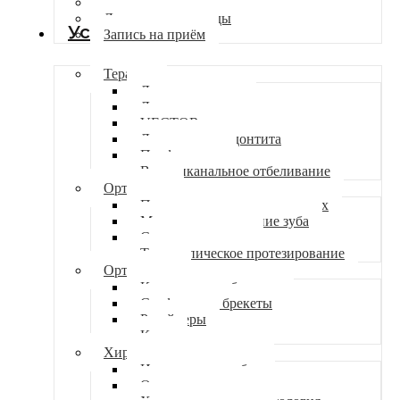
Вакансии
Лицензии и награды
Услуги
Запись на приём
Терапия
Лечение кариеса
Лечение пульпита
VECTOR терапия
Лечение периодонтита
Профгигиена
Внутриканальное отбеливание
Ортопедия
Протезирование на имплантах
Микровосстановление зуба
Съемные протезы
Телескопическое протезирование
Ортодонтия
Керамические брекеты
Сапфировые брекеты
Ретейнеры
Капы
Хирургия и имплантация
Имплантация зубов
Одномоментная имплантация