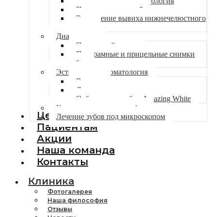
Хирургическая стоматология
Пластика слизистой
Вправление вывиха нижнечелюстного
сустава
Диагностика
Первичный прием
Панорамные и прицельные снимки
зубов
Эстетическая стоматология
Виниры
Люминиры
Отбеливание зубов Amazing White
Компьютерная томография
Цены
Лечение зубов под микроскопом
Пациентам
Акции
Наша команда
Контакты
Клиника
Фотогалерея
Наша философия
Отзывы