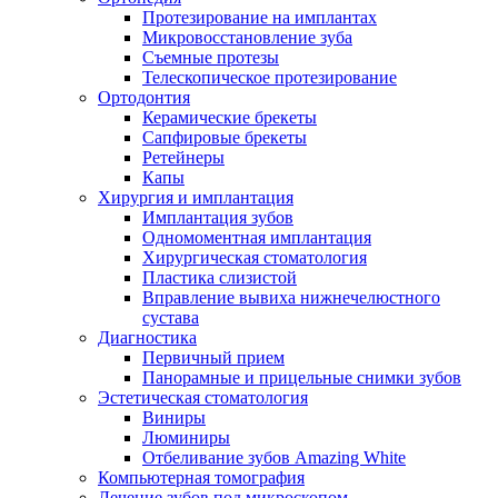
Протезирование на имплантах
Микровосстановление зуба
Съемные протезы
Телескопическое протезирование
Ортодонтия
Керамические брекеты
Сапфировые брекеты
Ретейнеры
Капы
Хирургия и имплантация
Имплантация зубов
Одномоментная имплантация
Хирургическая стоматология
Пластика слизистой
Вправление вывиха нижнечелюстного
сустава
Диагностика
Первичный прием
Панорамные и прицельные снимки зубов
Эстетическая стоматология
Виниры
Люминиры
Отбеливание зубов Amazing White
Компьютерная томография
Лечение зубов под микроскопом