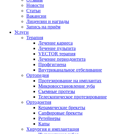
Новости
Статьи
Вакансии
Лицензии и награды
Запись на приём
Услуги
Терапия
Лечение кариеса
Лечение пульпита
VECTOR терапия
Лечение периодонтита
Профгигиена
Внутриканальное отбеливание
Ортопедия
Протезирование на имплантах
Микровосстановление зуба
Съемные протезы
Телескопическое протезирование
Ортодонтия
Керамические брекеты
Сапфировые брекеты
Ретейнеры
Капы
Хирургия и имплантация