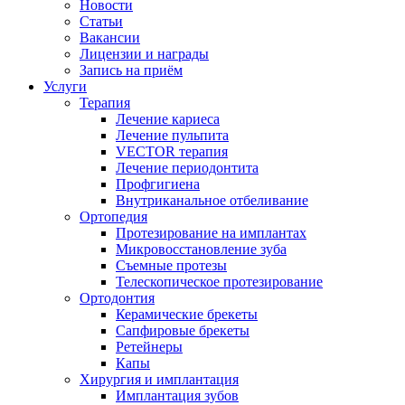
Новости
Статьи
Вакансии
Лицензии и награды
Запись на приём
Услуги
Терапия
Лечение кариеса
Лечение пульпита
VECTOR терапия
Лечение периодонтита
Профгигиена
Внутриканальное отбеливание
Ортопедия
Протезирование на имплантах
Микровосстановление зуба
Съемные протезы
Телескопическое протезирование
Ортодонтия
Керамические брекеты
Сапфировые брекеты
Ретейнеры
Капы
Хирургия и имплантация
Имплантация зубов