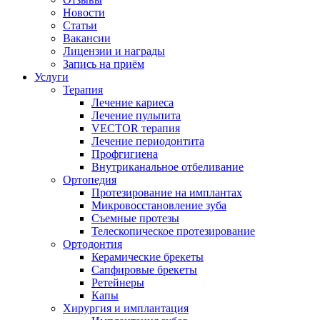
Новости
Статьи
Вакансии
Лицензии и награды
Запись на приём
Услуги
Терапия
Лечение кариеса
Лечение пульпита
VECTOR терапия
Лечение периодонтита
Профгигиена
Внутриканальное отбеливание
Ортопедия
Протезирование на имплантах
Микровосстановление зуба
Съемные протезы
Телескопическое протезирование
Ортодонтия
Керамические брекеты
Сапфировые брекеты
Ретейнеры
Капы
Хирургия и имплантация