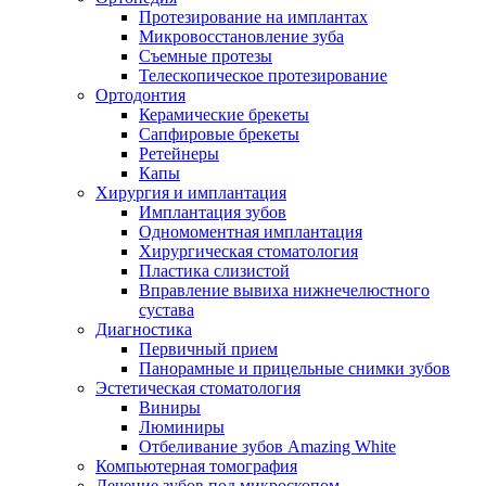
Протезирование на имплантах
Микровосстановление зуба
Съемные протезы
Телескопическое протезирование
Ортодонтия
Керамические брекеты
Сапфировые брекеты
Ретейнеры
Капы
Хирургия и имплантация
Имплантация зубов
Одномоментная имплантация
Хирургическая стоматология
Пластика слизистой
Вправление вывиха нижнечелюстного
сустава
Диагностика
Первичный прием
Панорамные и прицельные снимки зубов
Эстетическая стоматология
Виниры
Люминиры
Отбеливание зубов Amazing White
Компьютерная томография
Лечение зубов под микроскопом