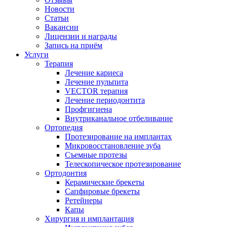
Новости
Статьи
Вакансии
Лицензии и награды
Запись на приём
Услуги
Терапия
Лечение кариеса
Лечение пульпита
VECTOR терапия
Лечение периодонтита
Профгигиена
Внутриканальное отбеливание
Ортопедия
Протезирование на имплантах
Микровосстановление зуба
Съемные протезы
Телескопическое протезирование
Ортодонтия
Керамические брекеты
Сапфировые брекеты
Ретейнеры
Капы
Хирургия и имплантация